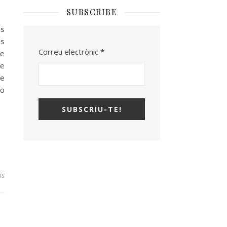
SUBSCRIBE
es
es
Correu electrònic
*
te
ue
re
do
is