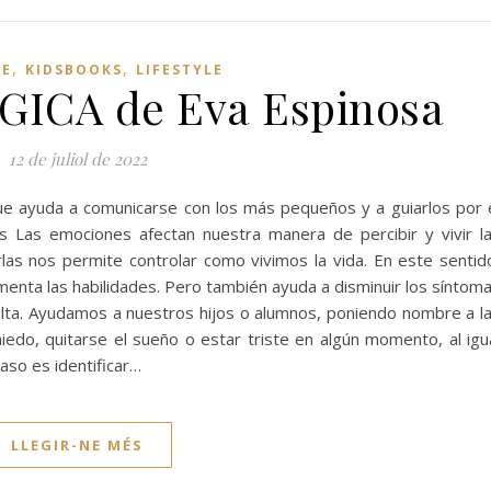
,
,
VE
KIDSBOOKS
LIFESTYLE
GICA de Eva Espinosa
12 de juliol de 2022
ue ayuda a comunicarse con los más pequeños y a guiarlos por 
 Las emociones afectan nuestra manera de percibir y vivir l
las nos permite controlar como vivimos la vida. En este sentid
nta las habilidades. Pero también ayuda a disminuir los síntom
ulta. Ayudamos a nuestros hijos o alumnos, poniendo nombre a l
edo, quitarse el sueño o estar triste en algún momento, al igu
aso es identificar…
LLEGIR-NE MÉS