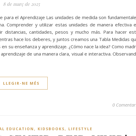
8 de març de 2025
ve para el Aprendizaje Las unidades de medida son fundamental
ana. Comprender y utilizar estas unidades de manera efectiva 
ir distancias, cantidades, pesos y mucho más. Para hacer es
mientras hace los deberes, y juntos creamos una Tabla Medidas q
es en su enseñanza y aprendizaje. ¿Cómo nace la idea? Como mad
el aprendizaje de una manera clara, visual e interactiva. Observan
LLEGIR-NE MÉS
0 Comentar
,
,
AL EDUCATION
KIDSBOOKS
LIFESTYLE