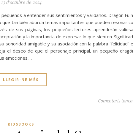
13 d'octubre de 2024
ás pequeños a entender sus sentimientos y validarlos. Dragón Fu 
sino que también aborda temas importantes que pueden resonar c
ravés de sus páginas, los pequeños lectores aprenderán valios
oaceptación y la importancia de expresar lo que sienten. Significa
u sonoridad amigable y su asociación con la palabra “felicidad” 
leja el deseo de que el personaje principal, un pequeño dragó
 sus emociones.…
LLEGIR-NE MÉS
Comentaris tanca
KIDSBOOKS