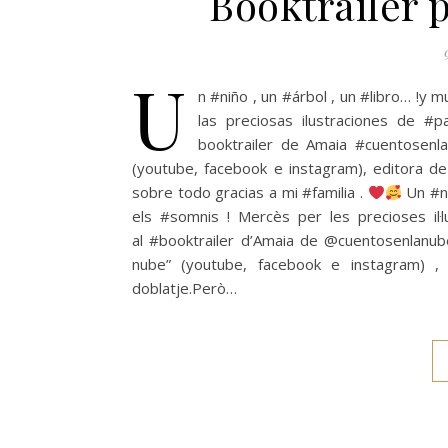
Booktrailer
U
n #niño , un #árbol , un #libro… !y
las preciosas ilustraciones de #p
booktrailer de Amaia #cuentosenl
(youtube, facebook e instagram), editora de
sobre todo gracias a mi #familia .
Un #ne
els #somnis ! Mercès per les precioses il·l
al #booktrailer d’Amaia de @cuentosenlanub
nube” (youtube, facebook e instagram) , 
doblatje.Però…