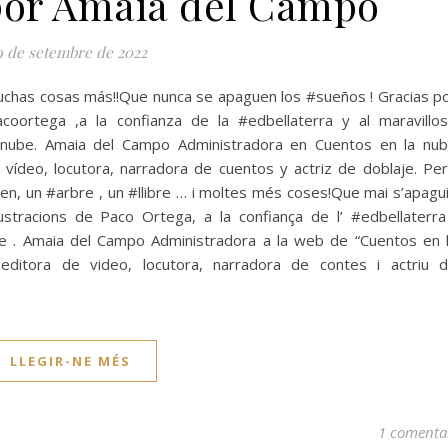
 por Amaia del Campo
9 de setembre de 2022
 muchas cosas más!!Que nunca se apaguen los #sueños ! Gracias p
acoortega ,a la confianza de la #edbellaterra y al maravillo
anube. Amaia del Campo Administradora en Cuentos en la nu
 vídeo, locutora, narradora de cuentos y actriz de doblaje. Pe
n, un #arbre , un #llibre … i moltes més coses!Que mai s’apagu
ustracions de Paco Ortega, a la confiança de l’ #edbellaterra
e . Amaia del Campo Administradora a la web de “Cuentos en 
editora de video, locutora, narradora de contes i actriu 
LLEGIR-NE MÉS
1 comenta