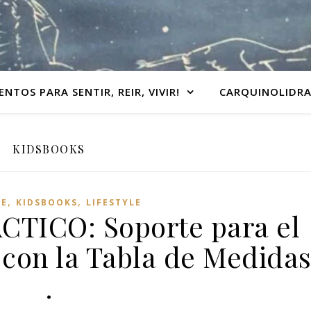
ENTOS PARA SENTIR, REIR, VIVIR!
CARQUINOLIDR
KIDSBOOKS
,
,
VE
KIDSBOOKS
LIFESTYLE
TICO: Soporte para el
 con la Tabla de Medida
.
Live needs more dreamers and a little bit of colors