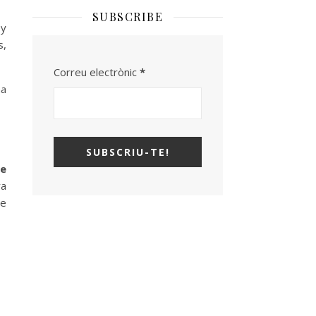
SUBSCRIBE
 y
s,
Correu electrònic
*
na
 e
ra
de