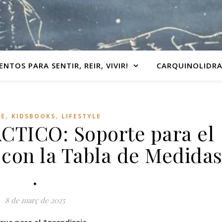
ENTOS PARA SENTIR, REIR, VIVIR!
CARQUINOLIDR
,
,
VE
KIDSBOOKS
LIFESTYLE
TICO: Soporte para el
 con la Tabla de Medida
.
8 de març de 2025
Live needs more dreamers and a little bit of colors