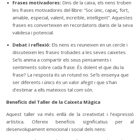
Frases motivadores:
Dins de la caixa, els nens troben
les frases motivadores del llibre: “Soc únic, capaç, fort,
amable, especial, valent, increïble, intel·ligent”. Aquestes
frases es converteixen en recordatoris diaris de la seva
validesa i potencial.
Debat i reflexió:
Els nens es reuneixen en un cercle i
discuteixen les frases trobades a les seves caixetes.
Se’ls anima a compartir els seus pensaments i
sentiments sobre cada frase. És dolent el que diu la
frase? La resposta és un rotund no. Se’ls ensenya que
ser diferents i únics és un valor afegit i que s’han
d’estimar a ells mateixos tal com són.
Beneficis del Taller de la Caixeta Màgica
Aquest taller va més enllà de la creativitat i l’expressió
artística. Ofereix beneficis significatius per al
desenvolupament emocional i social dels nens: