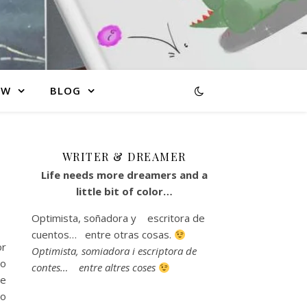
AW
BLOG
WRITER & DREAMER
Life needs more dreamers and a
little bit of color…
Optimista, soñadora y escritora de
cuentos… entre otras cosas.
or
Optimista, somiadora i escriptora de
so
contes… entre altres coses
be
ro