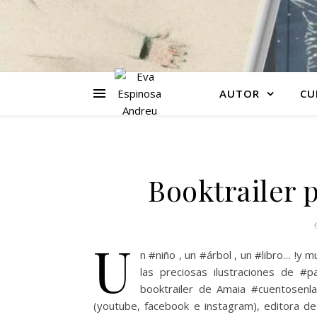
AUTOR
CU
Booktrailer
U
n #niño , un #árbol , un #libro… !y
las preciosas ilustraciones de #p
booktrailer de Amaia #cuentosenl
(youtube, facebook e instagram), editora de