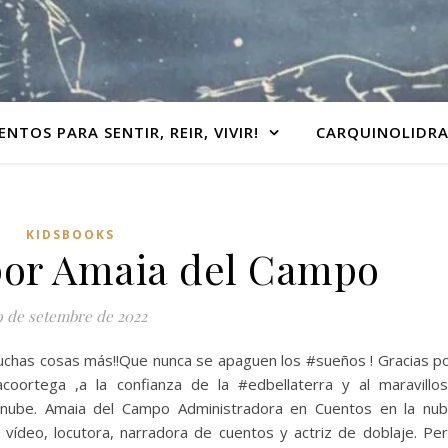
ENTOS PARA SENTIR, REIR, VIVIR!
CARQUINOLIDR
KIDSBOOKS
 por Amaia del Campo
9 de setembre de 2022
 muchas cosas más!!Que nunca se apaguen los #sueños ! Gracias p
acoortega ,a la confianza de la #edbellaterra y al maravillo
anube. Amaia del Campo Administradora en Cuentos en la nu
Live needs more dreamers and a little bit of colors
 vídeo, locutora, narradora de cuentos y actriz de doblaje. Pe