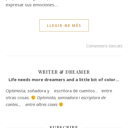
expresar sus emociones.…
LLEGIR-NE MÉS
a D
Comentaris tancats
WRITER & DREAMER
Life needs more dreamers and a little bit of color…
Optimista, soñadora y escritora de cuentos… entre
otras cosas.
Optimista, somiadora i escriptora de
contes… entre altres coses
SUBSCRIBE